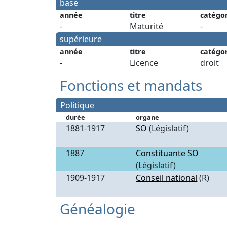
base
année
titre
catégo
-
Maturité
-
supérieure
année
titre
catégo
-
Licence
droit
Fonctions et mandats
Politique
durée
organe
1881-1917
SO
(Législatif)
1887
Constituante SO
(Législatif)
1909-1917
Conseil national
(R)
Généalogie