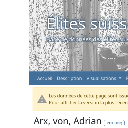
Élites suis
Base de données des élites sui
Accueil
Description
Visualisations
Les données de cette page sont issue
Pour afficher la version la plus réc
Arx, von, Adrian
POL
(1910)