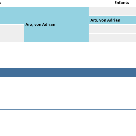
s
Enfants
Arx, von Adrian
Arx, von Adrian