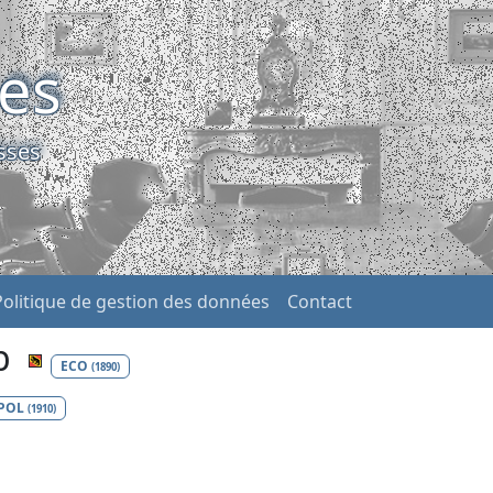
ses
sses
Politique de gestion des données
Contact
eb
ECO
(1890)
POL
(1910)