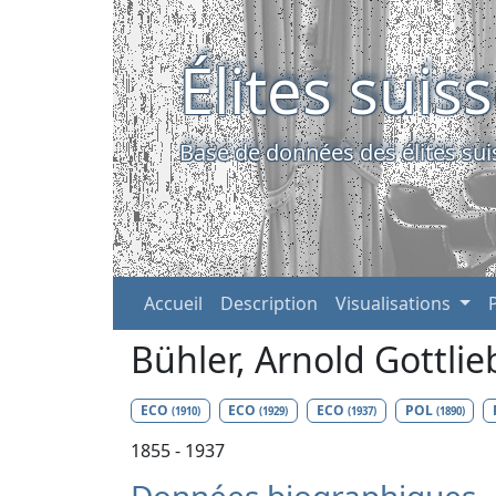
Élites suis
Base de données des élites sui
Accueil
Description
Visualisations
Bühler, Arnold Gottli
ECO
ECO
ECO
POL
(1910)
(1929)
(1937)
(1890)
1855 - 1937