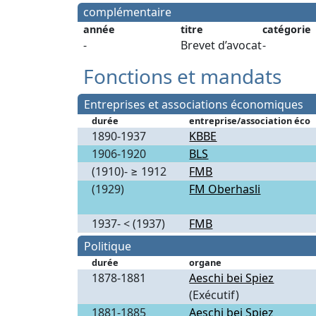
complémentaire
année
titre
catégorie
-
Brevet d’avocat
-
Fonctions et mandats
Entreprises et associations économiques
durée
entreprise/association éco
1890-1937
KBBE
1906-1920
BLS
(1910)- ≥ 1912
FMB
(1929)
FM Oberhasli
1937- < (1937)
FMB
Politique
durée
organe
1878-1881
Aeschi bei Spiez
(Exécutif)
1881-1885
Aeschi bei Spiez