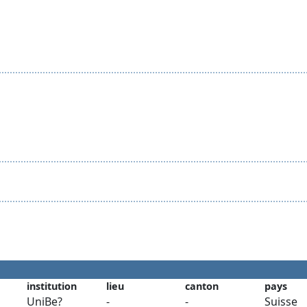
institution
lieu
canton
pays
UniBe?
-
-
Suisse