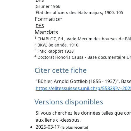
DHS
Gruner 1966
État des officiers des états-majors, 1900: 105
Formation
DHS
Mandats
1
CHABLOZ, Ed., Vade-Mecum des bourses de Bâle, 
2
BKW, 8e année, 1910
3
FMP, Rapport 1938
4
Doctorat Honoris Causa - Base documentaire Un
Citer cette fiche
"Bühler, Arnold Gottlieb (1855 - 1937)", Bas
https://elitessuisses.unil.ch/p/55829?v=202
Versions disponibles
Si vous cherchez les données telles que co
aux liens ci-dessous.
2025-03-17
(la plus récente)