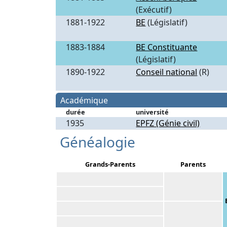
(Exécutif)
1881-1922
BE
(Législatif)
1883-1884
BE Constituante
(Législatif)
1890-1922
Conseil national
(R)
Académique
durée
université
1935
EPFZ (Génie civil)
Généalogie
Grands-Parents
Parents