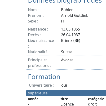
Données biographiques
Nom :
Bühler
Prénom :
Arnold Gottlieb
Sexe :
H
Naissance :
13.03.1855
Décès :
26.04.1937
Lieu naissance
Brienz (BE)
:
Nationalité :
Suisse
Principales
Avocat
professions :
Formation
Universitaire :
oui
supérieure
année
titre
catégorie
-
Licence
droit