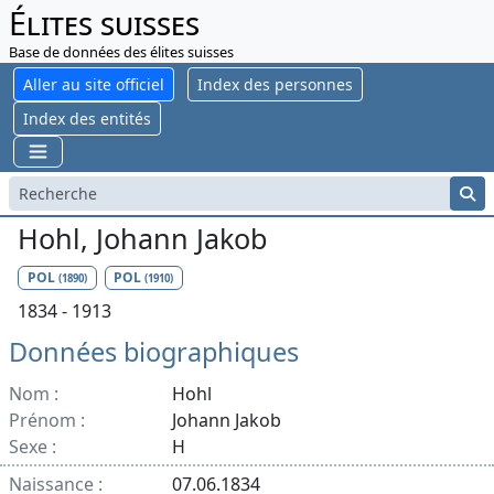
Élites suisses
Base de données des élites suisses
Aller au site officiel
Index des personnes
Index des entités
Hohl, Johann Jakob
POL
POL
(1890)
(1910)
1834 - 1913
Données biographiques
Nom :
Hohl
Prénom :
Johann Jakob
Sexe :
H
Naissance :
07.06.1834