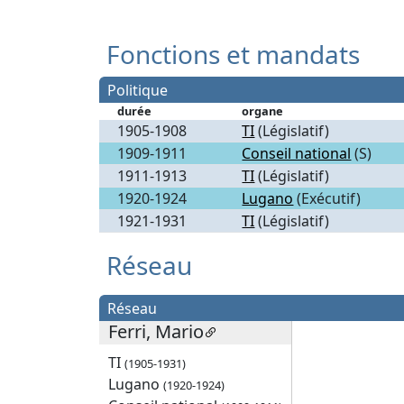
Fonctions et mandats
Politique
durée
organe
1905-1908
TI
(Législatif)
1909-1911
Conseil national
(S)
1911-1913
TI
(Législatif)
1920-1924
Lugano
(Exécutif)
1921-1931
TI
(Législatif)
Réseau
Réseau
Ferri, Mario
TI
(1905-1931)
Lugano
(1920-1924)