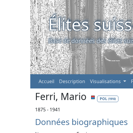
Élites suis
Base de données des élites sui
Accueil
Description
Visualisations
Ferri, Mario
POL
(1910)
1875 - 1941
Données biographiques