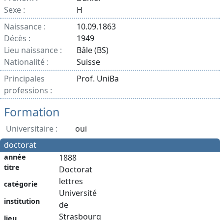
Sexe :
H
Naissance :
10.09.1863
Décès :
1949
Lieu naissance :
Bâle (BS)
Nationalité :
Suisse
Principales
Prof. UniBa
professions :
Formation
Universitaire :
oui
doctorat
année
1888
titre
Doctorat
lettres
catégorie
Université
institution
de
Strasbourg
lieu