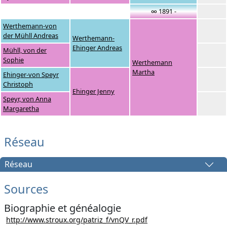
∞ 1891 -
Werthemann-von
der Mühll Andreas
Werthemann-
Ehinger Andreas
Mühll, von der
Sophie
Werthemann
Martha
Ehinger-von Speyr
Christoph
Ehinger Jenny
Speyr, von Anna
Margaretha
Réseau
Réseau
Sources
Biographie et généalogie
http://www.stroux.org/patriz_f/vnQV_r.pdf