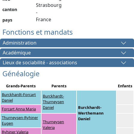
Strasbourg
canton
-
France
pays
Fonctions et mandats
Administration
Académique
Lieux de sociabilité - associations
Généalogie
Grands-Parents
Parents
Enfants
Burckhardt-Forcart
Burckhardt-
Daniel
Thurneysen
Daniel
Burckhardt-
Forcart Anna Maria
Werthemann
Thurneysen-Ryhiner
Daniel
Thurneysen
Eugen
Valeria
Ryhiner Valeria