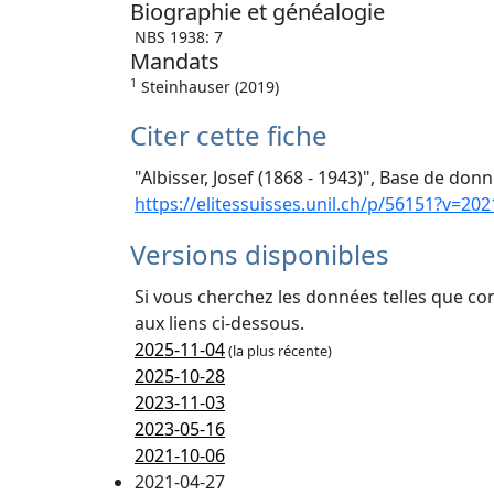
Biographie et généalogie
NBS 1938: 7
Mandats
1
Steinhauser (2019)
Citer cette fiche
"Albisser, Josef (1868 - 1943)", Base de donn
https://elitessuisses.unil.ch/p/56151?v=202
Versions disponibles
Si vous cherchez les données telles que co
aux liens ci-dessous.
2025-11-04
(la plus récente)
2025-10-28
2023-11-03
2023-05-16
2021-10-06
2021-04-27