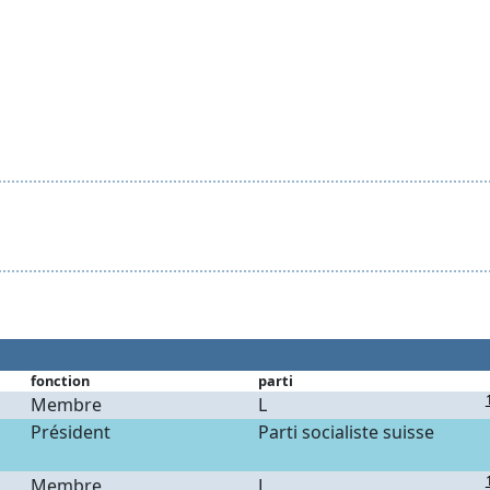
fonction
parti
Membre
L
Président
Parti socialiste suisse
Membre
L