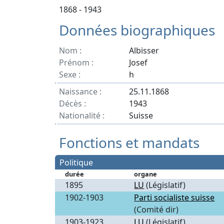
1868 - 1943
Données biographiques
Nom :
Albisser
Prénom :
Josef
Sexe :
h
Naissance :
25.11.1868
Décès :
1943
Nationalité :
Suisse
Fonctions et mandats
Politique
durée
organe
1895
LU
(Législatif)
1902-1903
Parti socialiste suisse
(Comité dir)
1903-1923
LU
(Législatif)