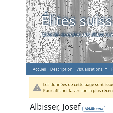
Élites suis
Base de données des élites sui
Accueil
Description
Visualisations
Les données de cette page sont issue
Pour afficher la version la plus réc
Albisser, Josef
ADMIN
(1937)