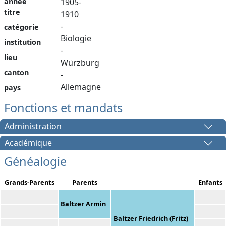
année
1905-
titre
1910
-
catégorie
Biologie
institution
-
lieu
Würzburg
canton
-
Allemagne
pays
Fonctions et mandats
Administration
Académique
Généalogie
Grands-Parents
Parents
Enfants
Baltzer Armin
Baltzer Friedrich (Fritz)