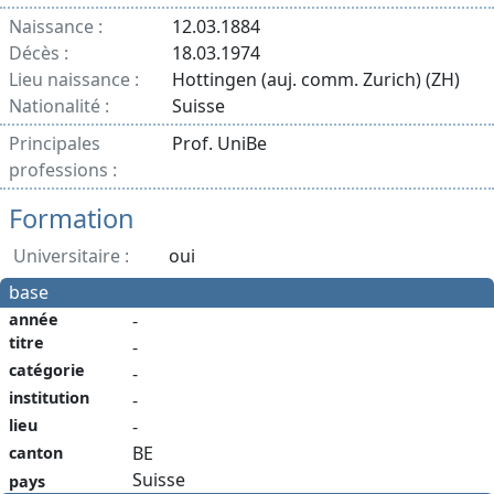
Naissance :
12.03.1884
Décès :
18.03.1974
Lieu naissance :
Hottingen (auj. comm. Zurich) (ZH)
Nationalité :
Suisse
Principales
Prof. UniBe
professions :
Formation
Universitaire :
oui
base
année
-
titre
-
catégorie
-
institution
-
-
lieu
BE
canton
Suisse
pays