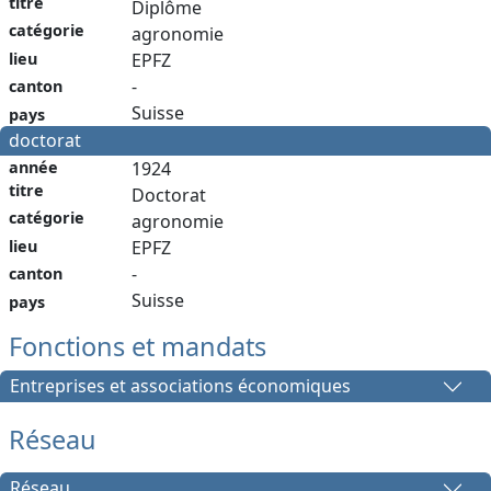
titre
Diplôme
catégorie
agronomie
lieu
EPFZ
-
canton
Suisse
pays
doctorat
année
1924
titre
Doctorat
catégorie
agronomie
lieu
EPFZ
-
canton
Suisse
pays
Fonctions et mandats
Entreprises et associations économiques
Réseau
Réseau