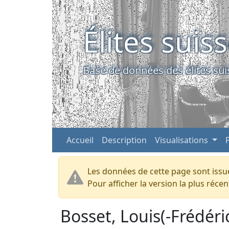
Élites suis
Base de données des élites sui
Accueil
Description
Visualisations
Les données de cette page sont issue
Pour afficher la version la plus réc
Bosset, Louis(-Frédéri