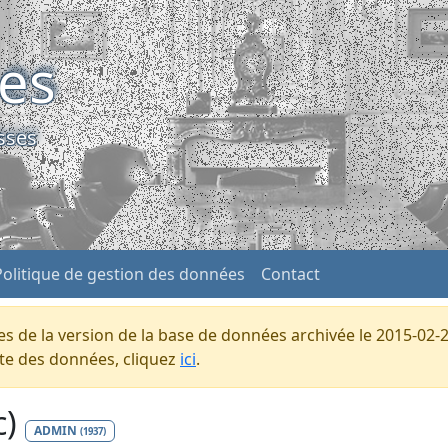
ses
sses
Politique de gestion des données
Contact
s de la version de la base de données archivée le 2015-02-2
ente des données, cliquez
ici
.
c)
ADMIN
(1937)