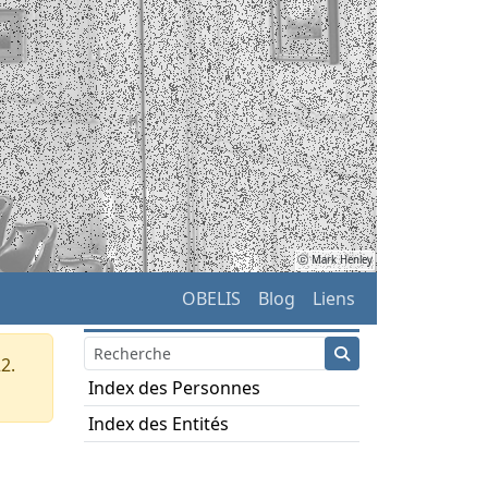
ⓒ Mark Henley
OBELIS
Blog
Liens
2.
Index des Personnes
Index des Entités