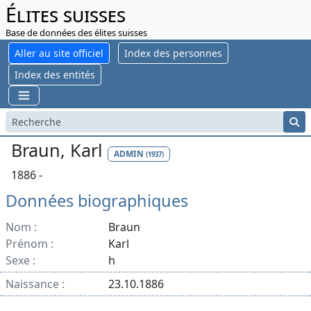
Élites suisses
Base de données des élites suisses
Aller au site officiel
Index des personnes
Index des entités
Braun, Karl
ADMIN
(1937)
1886 -
Données biographiques
Nom :
Braun
Prénom :
Karl
Sexe :
h
Naissance :
23.10.1886