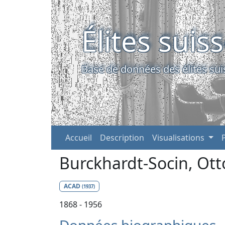
Élites suis
Base de données des élites sui
Accueil
Description
Visualisations
Burckhardt-Socin, Ot
ACAD
(1937)
1868 - 1956