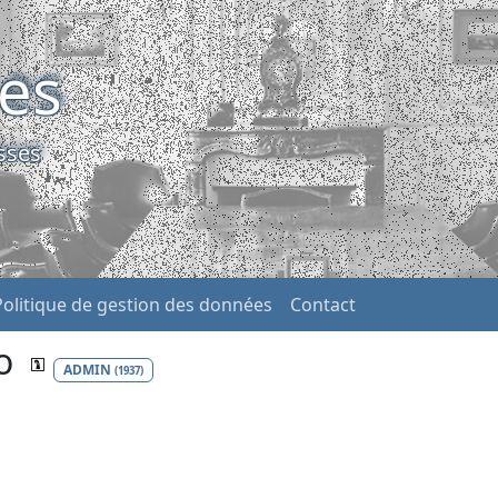
ses
sses
Politique de gestion des données
Contact
to
ADMIN
(1937)