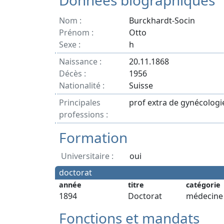
Données biographiques
Nom :
Burckhardt-Socin
Prénom :
Otto
Sexe :
h
Naissance :
20.11.1868
Décès :
1956
Nationalité :
Suisse
Principales
prof extra de gynécologi
professions :
Formation
Universitaire :
oui
doctorat
année
titre
catégorie
1894
Doctorat
médecine
Fonctions et mandats