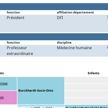
fonction
affiliation département
Président
DFI
fonction
discipline
Professeur
Médecine humaine
extraordinaire
nts
Enfants
ttlieb
Burckhardt-Socin Otto
eth