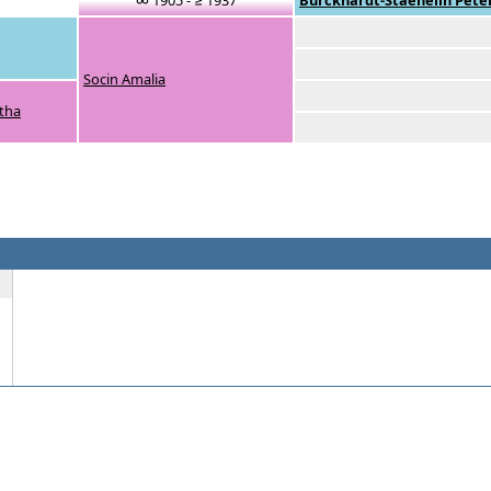
∞ 1905 - ≥ 1937
Burckhardt-Staehelin Pete
Socin Amalia
tha