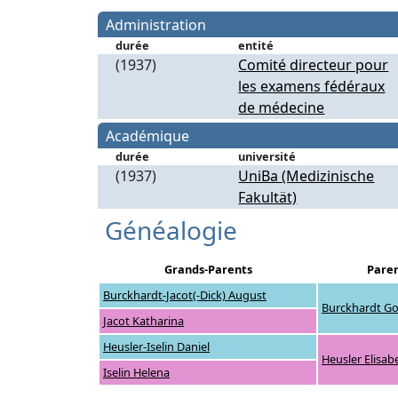
Administration
durée
entité
(1937)
Comité directeur pour
les examens fédéraux
de médecine
Académique
durée
université
(1937)
UniBa (Medizinische
Fakultät)
Généalogie
Grands-Parents
Pare
Burckhardt-Jacot(-Dick) August
Burckhardt Go
Jacot Katharina
Heusler-Iselin Daniel
Heusler Elisab
Iselin Helena