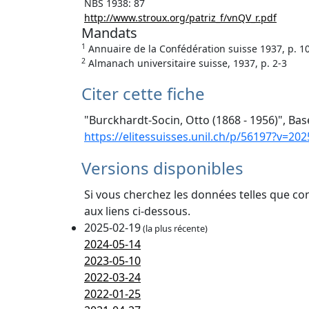
NBS 1938: 87
http://www.stroux.org/patriz_f/vnQV_r.pdf
Mandats
1
Annuaire de la Confédération suisse 1937, p. 1
2
Almanach universitaire suisse, 1937, p. 2-3
Citer cette fiche
"Burckhardt-Socin, Otto (1868 - 1956)", Bas
https://elitessuisses.unil.ch/p/56197?v=202
Versions disponibles
Si vous cherchez les données telles que co
aux liens ci-dessous.
2025-02-19
(la plus récente)
2024-05-14
2023-05-10
2022-03-24
2022-01-25