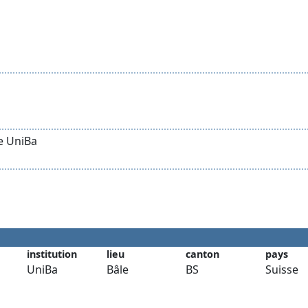
e UniBa
institution
lieu
canton
pays
UniBa
Bâle
BS
Suisse