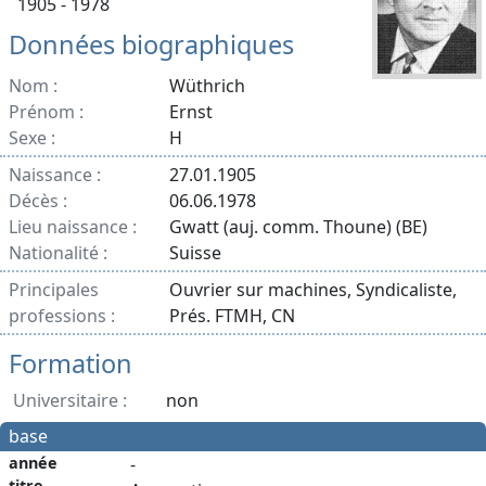
1905 - 1978
Données biographiques
Nom :
Wüthrich
Prénom :
Ernst
Sexe :
H
Naissance :
27.01.1905
Décès :
06.06.1978
Lieu naissance :
Gwatt (auj. comm. Thoune) (BE)
Nationalité :
Suisse
Principales
Ouvrier sur machines, Syndicaliste,
professions :
Prés. FTMH, CN
Formation
Universitaire :
non
base
année
-
titre