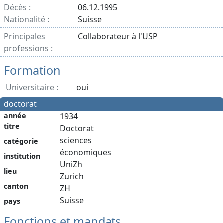
Décès :
06.12.1995
Nationalité :
Suisse
Principales
Collaborateur à l'USP
professions :
Formation
Universitaire :
oui
doctorat
année
1934
titre
Doctorat
sciences
catégorie
économiques
institution
UniZh
lieu
Zurich
canton
ZH
Suisse
pays
Fonctions et mandats