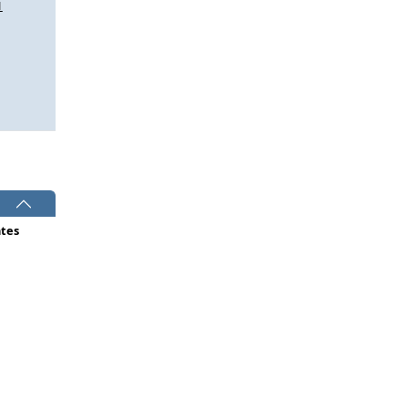
1
tes