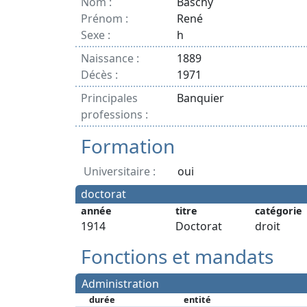
Nom :
Baschy
Prénom :
René
Sexe :
h
Naissance :
1889
Décès :
1971
Principales
Banquier
professions :
Formation
Universitaire :
oui
doctorat
année
titre
catégorie
1914
Doctorat
droit
Fonctions et mandats
Administration
durée
entité