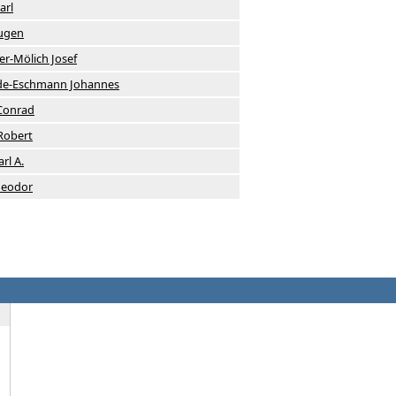
arl
Eugen
r-Mölich Josef
 de-Eschmann Johannes
Conrad
Robert
rl A.
heodor