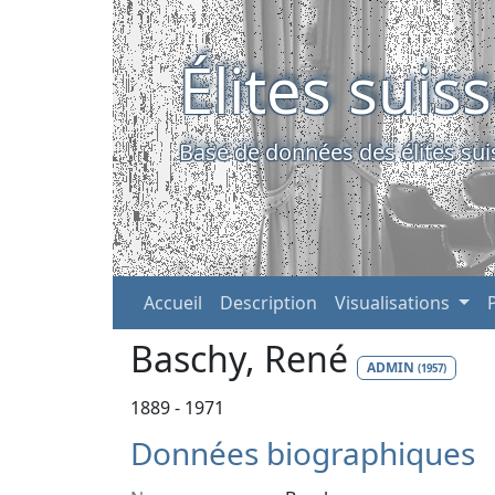
Élites suis
Base de données des élites sui
Accueil
Description
Visualisations
Baschy, René
ADMIN
(1957)
1889 - 1971
Données biographiques