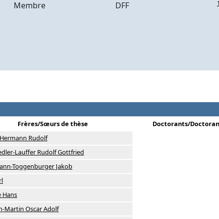
Membre
DFF
Frères/Sœurs de thèse
Doctorants/Doctoran
r Hermann Rudolf
dler-Lauffer Rudolf Gottfried
ann-Toggenburger Jakob
l
e Hans
-Martin Oscar Adolf