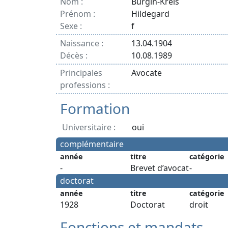
Nom :
Bürgin-Kreis
Prénom :
Hildegard
Sexe :
f
Naissance :
13.04.1904
Décès :
10.08.1989
Principales
Avocate
professions :
Formation
Universitaire :
oui
complémentaire
année
titre
catégorie
-
Brevet d’avocat
-
doctorat
année
titre
catégorie
1928
Doctorat
droit
Fonctions et mandats