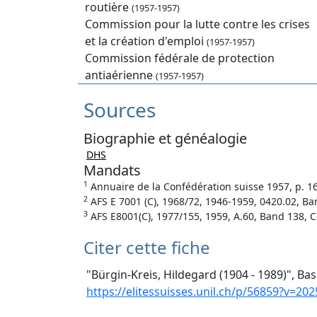
routière
(1957-1957)
Commission pour la lutte contre les crises
et la création d'emploi
(1957-1957)
Commission fédérale de protection
antiaérienne
(1957-1957)
Sources
Biographie et généalogie
DHS
Mandats
1
Annuaire de la Confédération suisse 1957, p. 1
2
AFS E 7001 (C), 1968/72, 1946-1959, 0420.02, Ban
3
AFS E8001(C), 1977/155, 1959, A.60, Band 138, 
Citer cette fiche
"Bürgin-Kreis, Hildegard (1904 - 1989)", Ba
https://elitessuisses.unil.ch/p/56859?v=202