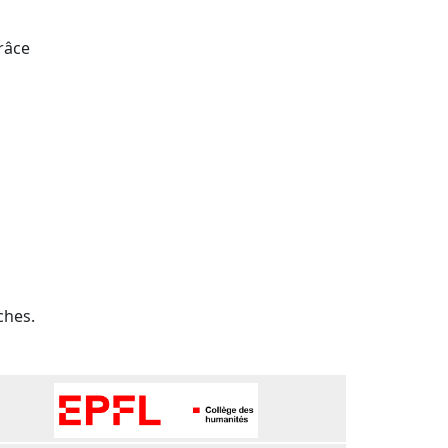
râce
ches.