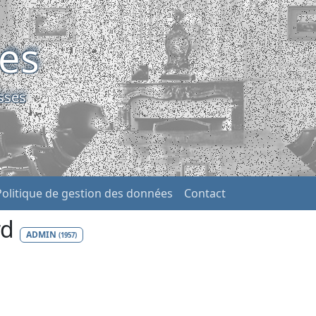
ses
sses
Politique de gestion des données
Contact
rd
ADMIN
(1957)