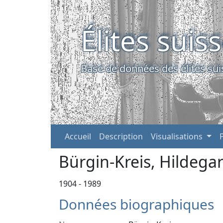
Élites suis
Base de données des élites sui
Accueil
Description
Visualisations
Bürgin-Kreis, Hildega
1904 - 1989
Données biographiques