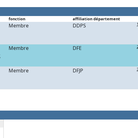
fonction
affiliation département
Membre
DDPS
Membre
DFE
t
Membre
DFJP