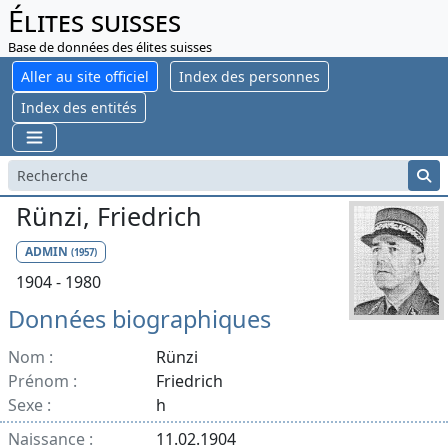
Élites suisses
Base de données des élites suisses
Aller au site officiel
Index des personnes
Index des entités
Rünzi, Friedrich
ADMIN
(1957)
1904 - 1980
Données biographiques
Nom :
Rünzi
Prénom :
Friedrich
Sexe :
h
Naissance :
11.02.1904