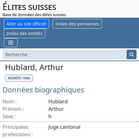
Élites suisses
Base de données des élites suisses
Aller au site officiel
Index des personnes
Index des entités
Hublard, Arthur
ADMIN
(1980)
Données biographiques
Nom :
Hublard
Prénom :
Arthur
Sexe :
h
Principales
Juge cantonal
professions :