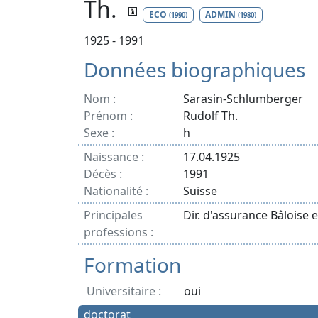
Th.
ECO
ADMIN
(1990)
(1980)
1925 - 1991
Données biographiques
Nom :
Sarasin-Schlumberger
Prénom :
Rudolf Th.
Sexe :
h
Naissance :
17.04.1925
Décès :
1991
Nationalité :
Suisse
Principales
Dir. d'assurance Bâloise e
professions :
Formation
Universitaire :
oui
doctorat