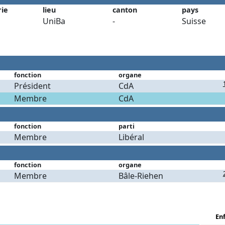
rie
lieu
canton
pays
UniBa
-
Suisse
fonction
organe
Président
CdA
Membre
CdA
fonction
parti
Membre
Libéral
fonction
organe
Membre
Bâle-Riehen
En