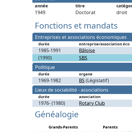
année
titre
catégo
1949
Doctorat
droit
Fonctions et mandats
Entreprises et associations économiques
durée
entreprise/association éco
1985-1991
Bâloise
(1990)
SBS
Politique
durée
organe
1969-1982
BS
(Législatif)
Lieux de sociabilité - associations
durée
association
1976- (1980)
Rotary Club
Généalogie
Grands-Parents
Parents