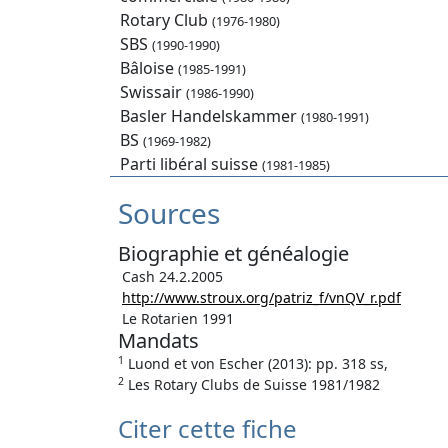
Rotary Club
(1976-1980)
SBS
(1990-1990)
Bâloise
(1985-1991)
Swissair
(1986-1990)
Basler Handelskammer
(1980-1991)
BS
(1969-1982)
Parti libéral suisse
(1981-1985)
Sources
Biographie et généalogie
Cash 24.2.2005
http://www.stroux.org/patriz_f/vnQV_r.pdf
Le Rotarien 1991
Mandats
1
Luond et von Escher (2013): pp. 318 ss,
2
Les Rotary Clubs de Suisse 1981/1982
Citer cette fiche