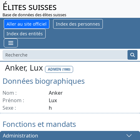
Élites suisses
Base de données des élites suisses
Aller au site officiel
Index des personnes
Index des entités
Anker, Lux
ADMIN
(1980)
Données biographiques
Nom :
Anker
Prénom :
Lux
Sexe :
h
Fonctions et mandats
Administration