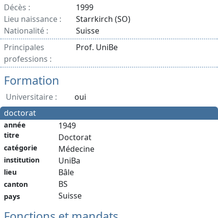
Décès :
1999
Lieu naissance :
Starrkirch (SO)
Nationalité :
Suisse
Principales
Prof. UniBe
professions :
Formation
Universitaire :
oui
doctorat
année
1949
titre
Doctorat
catégorie
Médecine
institution
UniBa
Bâle
lieu
BS
canton
Suisse
pays
Fonctions et mandats