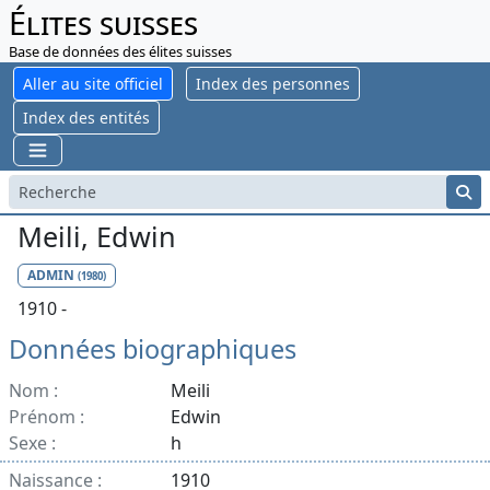
Élites suisses
Base de données des élites suisses
Aller au site officiel
Index des personnes
Index des entités
Meili, Edwin
ADMIN
(1980)
1910 -
Données biographiques
Nom :
Meili
Prénom :
Edwin
Sexe :
h
Naissance :
1910