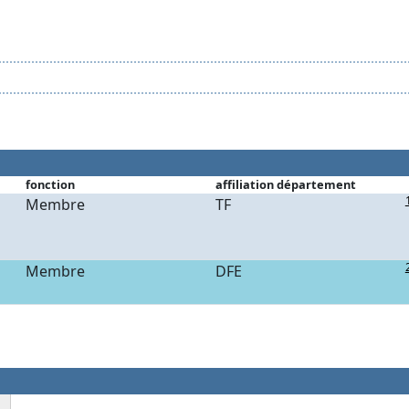
fonction
affiliation département
Membre
TF
Membre
DFE