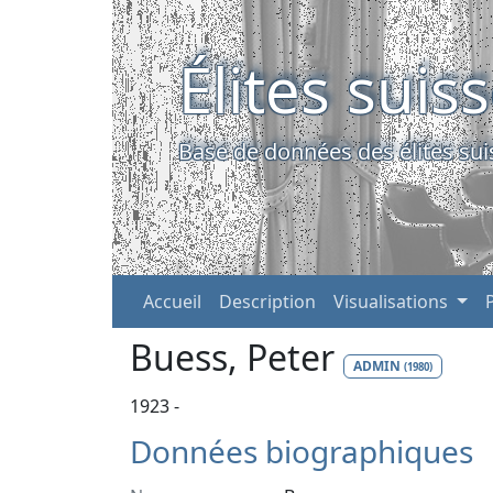
Élites suis
Base de données des élites sui
Accueil
Description
Visualisations
Buess, Peter
ADMIN
(1980)
1923 -
Données biographiques