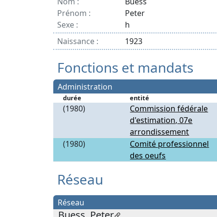
Nom :
Buess
Prénom :
Peter
Sexe :
h
Naissance :
1923
Fonctions et mandats
Administration
durée
entité
(1980)
Commission fédérale
d'estimation, 07e
arrondissement
(1980)
Comité professionnel
des oeufs
Réseau
Réseau
Buess, Peter