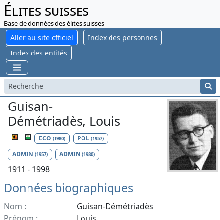
Élites suisses
Base de données des élites suisses
Aller au site officiel
Index des personnes
Index des entités
Guisan-
Démétriadès, Louis
ECO
POL
(1980)
(1957)
ADMIN
ADMIN
(1957)
(1980)
1911 - 1998
Données biographiques
Nom :
Guisan-Démétriadès
Prénom :
Louis