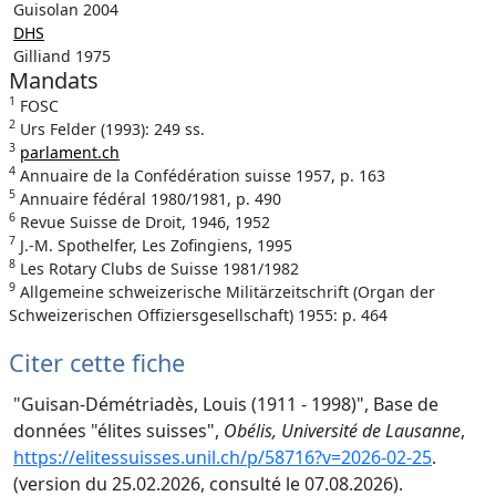
Guisolan 2004
DHS
Gilliand 1975
Mandats
1
FOSC
2
Urs Felder (1993): 249 ss.
3
parlament.ch
4
Annuaire de la Confédération suisse 1957, p. 163
5
Annuaire fédéral 1980/1981, p. 490
6
Revue Suisse de Droit, 1946, 1952
7
J.-M. Spothelfer, Les Zofingiens, 1995
8
Les Rotary Clubs de Suisse 1981/1982
9
Allgemeine schweizerische Militärzeitschrift (Organ der
Schweizerischen Offiziersgesellschaft) 1955: p. 464
Citer cette fiche
"Guisan-Démétriadès, Louis (1911 - 1998)", Base de
données "élites suisses",
Obélis, Université de Lausanne
,
https://elitessuisses.unil.ch/p/58716?v=2026-02-25
.
(version du 25.02.2026, consulté le 07.08.2026).