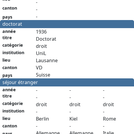
-
canton
-
-
pays
doctorat
année
1936
titre
Doctorat
catégorie
droit
institution
UniL
Lausanne
lieu
VD
canton
Suisse
pays
séjour étranger
année
-
-
-
titre
-
-
-
catégorie
droit
droit
droit
institution
-
-
-
Berlin
Kiel
Rome
lieu
-
-
-
canton
Allemagne
Allemagne
Italie
pays