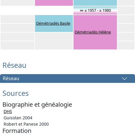
∞ ≤ 1957 - ≥ 1980
Démétriadès Basile
Démétriadès Hélène
Réseau
Réseau
Sources
Biographie et généalogie
DHS
Guisolan 2004
Robert et Panese 2000
Formation