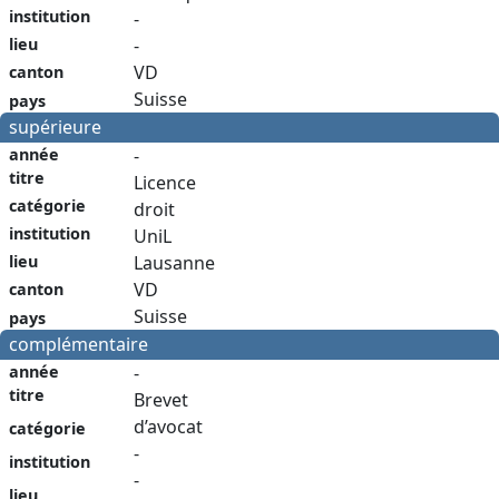
institution
-
-
lieu
VD
canton
Suisse
pays
supérieure
année
-
titre
Licence
catégorie
droit
institution
UniL
Lausanne
lieu
VD
canton
Suisse
pays
complémentaire
année
-
titre
Brevet
d’avocat
catégorie
-
institution
-
lieu