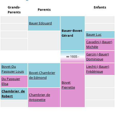
Grands-
Enfants
Parents
Parents
Bauer Edouard
Bauer-Bovet
Bauer Luc
Gérard
Cavadini (-Bauer)
Michèle
Garcin (-Bauer)
∞ 1935 -
Dominique
Bovet-Du
Liechti (-Bauer)
Pasquier Louis
Frédérique
Bovet-Chambrier
de Edmond
Du Pasquier
Bovet
Elisa
Pierrette
Chambrier, de
Chambrier, de
Robert
Antoinette