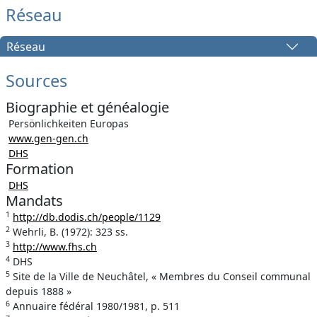
Réseau
Réseau
Sources
Biographie et généalogie
Persönlichkeiten Europas
www.gen-gen.ch
DHS
Formation
DHS
Mandats
1
http://db.dodis.ch/people/1129
2
Wehrli, B. (1972): 323 ss.
3
http://www.fhs.ch
4
DHS
5
Site de la Ville de Neuchâtel, « Membres du Conseil communal
depuis 1888 »
6
Annuaire fédéral 1980/1981, p. 511