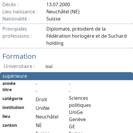
Décès :
13.07.2000
Lieu naissance :
Neuchâtel (NE)
Nationalité :
Suisse
Principales
Diplomate, président de la
professions :
Fédération horlogère et de Suchard
holding
Formation
Universitaire :
oui
supérieure
année
-
-
titre
-
-
Sciences
catégorie
Droit
politiques
institution
UniNe
UniGe
Neuchâtel
lieu
Genève
NE
canton
GE