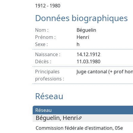
1912 - 1980
Données biographiques
Nom :
Béguelin
Prénom :
Henri
Sexe :
h
Naissance :
14.12.1912
Décès :
11.03.1980
Principales
Juge cantonal (+ prof ho
professions :
Réseau
Réseau
Béguelin, Henri
Commission fédérale d'estimation, 05e