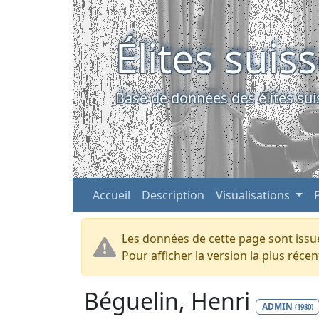
Élites suis
Base de données des élites sui
Accueil
Description
Visualisations
Les données de cette page sont issue
Pour afficher la version la plus réc
Béguelin, Henri
ADMIN
(1980)