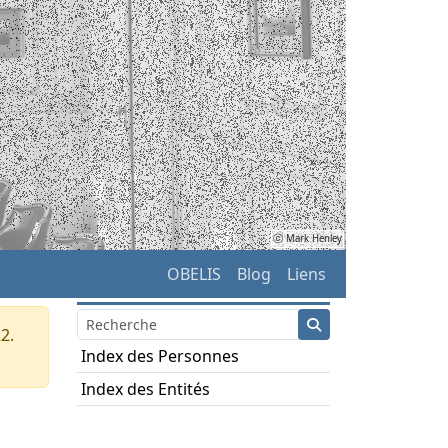
ⓒ Mark Henley
OBELIS
Blog
Liens
2.
Index des Personnes
Index des Entités