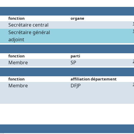
fonction
organe
Secrétaire central
Secrétaire général
adjoint
fonction
parti
Membre
SP
fonction
affiliation département
Membre
DFJP