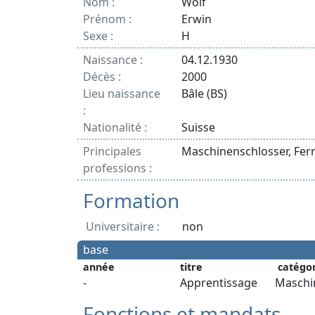
Nom :
Wolf
Prénom :
Erwin
Sexe :
H
Naissance :
04.12.1930
Décès :
2000
Lieu naissance
Bâle (BS)
:
Nationalité :
Suisse
Principales
Maschinenschlosser, Fern
professions :
Formation
Universitaire :
non
base
année
titre
catégo
-
Apprentissage
Maschi
Fonctions et mandats