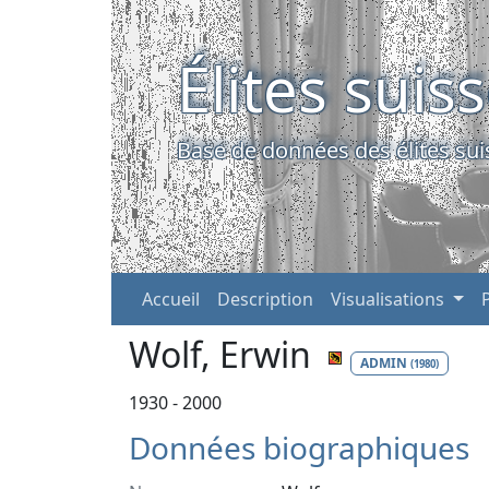
Élites suis
Base de données des élites sui
Accueil
Description
Visualisations
Wolf, Erwin
ADMIN
(1980)
1930 - 2000
Données biographiques