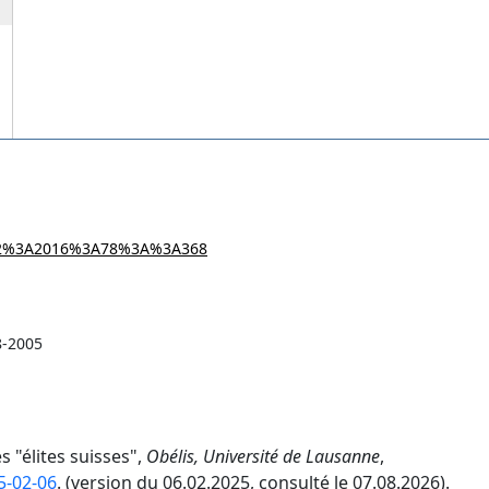
-002%3A2016%3A78%3A%3A368
8-2005
s "élites suisses",
Obélis, Université de Lausanne
,
5-02-06
. (version du 06.02.2025, consulté le 07.08.2026).