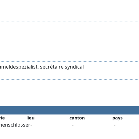
meldespezialist, secrétaire syndical
rie
lieu
canton
pays
nenschlosser
-
-
-