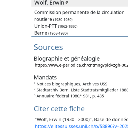
Wolf, Erwin
Commission permanente de la circulation
routière
(1980-1980)
Union-PTT
(1962-1990)
Berne
(1968-1980)
Sources
Biographie et généalogie
https://www.e-periodica.ch/cntmng?pid=zgh
Mandats
1
Notices biographiques, Archives USS
2
Stadtarchiv Bern, Liste Stadtratsmitglieder 188
3
Annuaire fédéral 1980/1981, p. 485
Citer cette fiche
"Wolf, Erwin (1930 - 2000)", Base de donnée
https://elitessuisses.unil.ch/p/58896?v=202