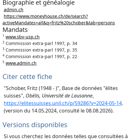
Biographie et généalogie
admin.ch
https://www.moneyhouse.ch/de/search?
activeMandates=all&q=fritz%20schober&tab=persons
Mandats
1
www.sbv-usp.ch
2
Commission extra-parl 1997, p. 34
3
Commission extra-parl 1997, p. 35
4
Commission extra-parl 1997, p. 22
5
www.admin.ch
Citer cette fiche
"Schober, Fritz (1948 - )", Base de données "élites
suisses",
Obélis, Université de Lausanne
,
https://elitessuisses.unil.ch/p/59286?v=2024-05-14
.
(version du 14.05.2024, consulté le 08.08.2026).
Versions disponibles
Si vous cherchez les données telles que consultées à