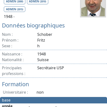
ADMIN
ADMIN
(2000)
(2010)
ADMIN
(2015)
1948 -
Données biographiques
Nom :
Schober
Prénom :
Fritz
Sexe :
h
Naissance :
1948
Nationalité :
Suisse
Principales
Secrétaire USP
professions :
Formation
Universitaire :
non
base
année
-
-