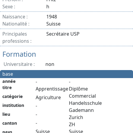
Sexe :
h
Naissance :
1948
Nationalité :
Suisse
Principales
Secrétaire USP
professions :
Formation
Universitaire :
non
base
année
-
-
titre
Apprentissage
Diplôme
Commercial
catégorie
Agriculture
Handelsschule
institution
-
Gademann
-
lieu
Zurich
-
canton
ZH
Suisse
Suisse
pays