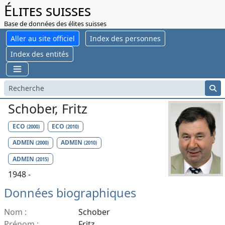
Élites suisses
Base de données des élites suisses
Aller au site officiel
Index des personnes
Index des entités
Schober, Fritz
ECO
ECO
(2000)
(2010)
ADMIN
ADMIN
(2000)
(2010)
ADMIN
(2015)
1948 -
Données biographiques
Nom :
Schober
Prénom :
Fritz