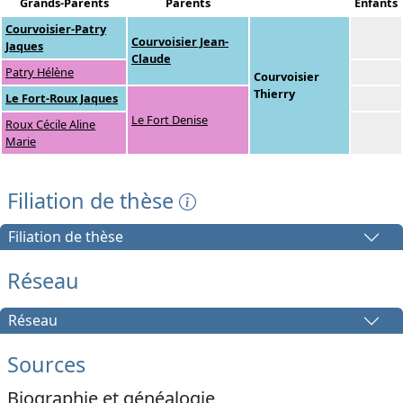
Grands-Parents
Parents
Enfants
Courvoisier-Patry
Courvoisier Jean-
Jaques
Claude
Patry Hélène
Courvoisier
Thierry
Le Fort-Roux Jaques
Le Fort Denise
Roux Cécile Aline
Marie
Filiation de thèse
Filiation de thèse
Réseau
Réseau
Sources
Biographie et généalogie