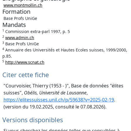
www.montmollin.ch
Formation
Base Profs UniGe
Mandats
1
Commission extra-parl 1997, p. 5
2
www.admin.ch
3
Base Profs UniGe
4
Annuaire des Universités et Hautes Ecoles suisses, 1999/2000,
p.85.
5
http://www.scnat.ch
Citer cette fiche
"Courvoisier, Thierry (1953 - )", Base de données "élites
suisses",
Obélis, Université de Lausanne
,
https://elitessuisses.unil.ch/p/59638?v=2025-02-19
.
(version du 19.02.2025, consulté le 07.08.2026).
Versions disponibles
Si vous cherchez les données telles que consultées à