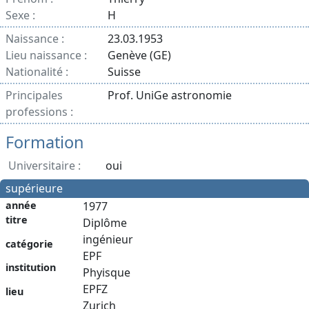
Sexe :
H
Naissance :
23.03.1953
Lieu naissance :
Genève (GE)
Nationalité :
Suisse
Principales
Prof. UniGe astronomie
professions :
Formation
Universitaire :
oui
supérieure
année
1977
titre
Diplôme
ingénieur
catégorie
EPF
institution
Phyisque
EPFZ
lieu
Zurich