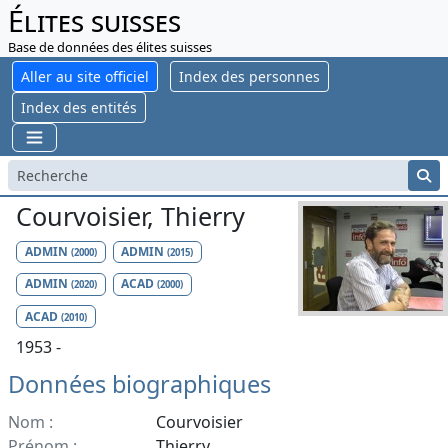
Élites suisses
Base de données des élites suisses
Aller au site officiel
Index des personnes
Index des entités
Courvoisier, Thierry
ADMIN
ADMIN
(2000)
(2015)
ADMIN
ACAD
(2020)
(2000)
ACAD
(2010)
1953 -
Données biographiques
Nom :
Courvoisier
Prénom :
Thierry