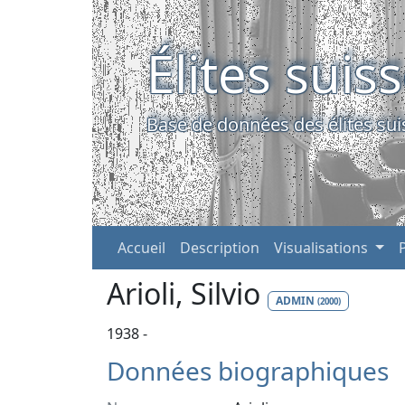
Élites suis
Base de données des élites sui
Accueil
Description
Visualisations
Arioli, Silvio
ADMIN
(2000)
1938 -
Données biographiques