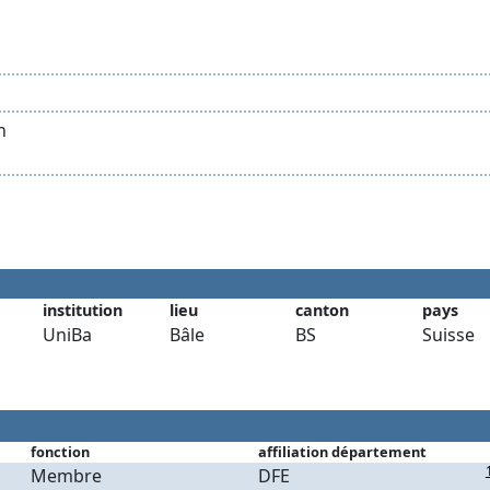
h
institution
lieu
canton
pays
UniBa
Bâle
BS
Suisse
fonction
affiliation département
Membre
DFE