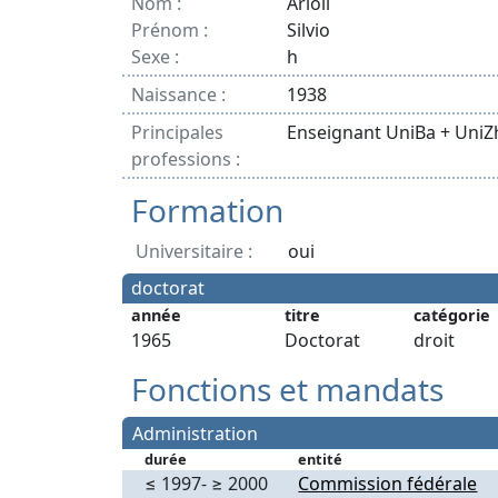
Nom :
Arioli
Prénom :
Silvio
Sexe :
h
Naissance :
1938
Principales
Enseignant UniBa + UniZ
professions :
Formation
Universitaire :
oui
doctorat
année
titre
catégorie
1965
Doctorat
droit
Fonctions et mandats
Administration
durée
entité
≤ 1997- ≥ 2000
Commission fédérale