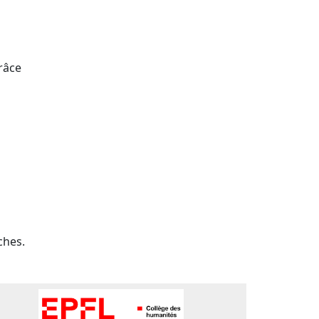
râce
ches.