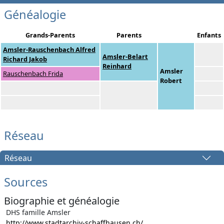
Généalogie
Grands-Parents
Parents
Enfants
Amsler-Rauschenbach Alfred
Amsler-Belart
Richard Jakob
Reinhard
Amsler
Rauschenbach Frida
Robert
Réseau
Réseau
Sources
Biographie et généalogie
DHS famille Amsler
http://www.stadtarchiv-schaffhausen.ch/