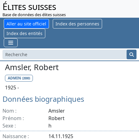
Élites suisses
Base de données des élites suisses
Aller au site officiel
Index des personnes
Index des entités
Amsler, Robert
ADMIN
(2000)
1925 -
Données biographiques
Nom :
Amsler
Prénom :
Robert
Sexe :
h
Naissance :
14.11.1925