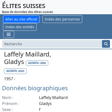
Élites suisses
Base de données des élites suisses
Aller au site officiel
Index des personnes
Index des entités
Laffely Maillard,
Gladys
ADMIN
(2000)
ADMIN
(2020)
1957 -
Données biographiques
Nom :
Laffely Maillard
Prénom :
Gladys
Sexe :
f