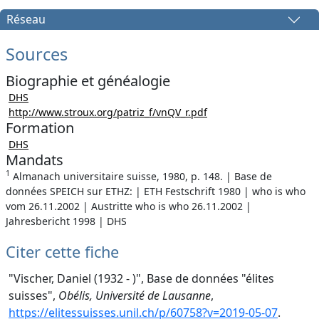
Réseau
Sources
Biographie et généalogie
DHS
http://www.stroux.org/patriz_f/vnQV_r.pdf
Formation
DHS
Mandats
1
Almanach universitaire suisse, 1980, p. 148. | Base de
données SPEICH sur ETHZ: | ETH Festschrift 1980 | who is who
vom 26.11.2002 | Austritte who is who 26.11.2002 |
Jahresbericht 1998 | DHS
Citer cette fiche
"Vischer, Daniel (1932 - )", Base de données "élites
suisses",
Obélis, Université de Lausanne
,
https://elitessuisses.unil.ch/p/60758?v=2019-05-07
.