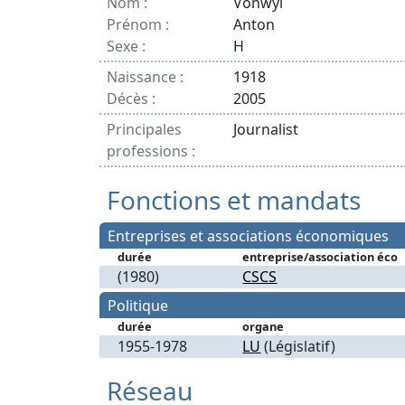
Nom :
Vonwyl
Prénom :
Anton
Sexe :
H
Naissance :
1918
Décès :
2005
Principales
Journalist
professions :
Fonctions et mandats
Entreprises et associations économiques
durée
entreprise/association éco
(1980)
CSCS
Politique
durée
organe
1955-1978
LU
(Législatif)
Réseau