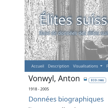
Élites suis
Base de données des élites sui
Accueil
Description
Visualisations
Vonwyl, Anton
ECO
(1980)
1918 - 2005
Données biographiques