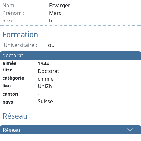
Nom :
Favarger
Prénom :
Marc
Sexe :
h
Formation
Universitaire :
oui
doctorat
année
1944
titre
Doctorat
catégorie
chimie
lieu
UniZh
-
canton
Suisse
pays
Réseau
Réseau