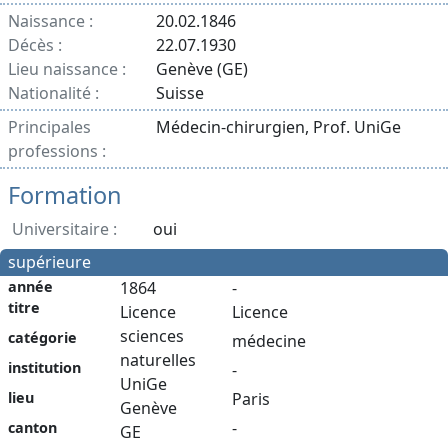
Naissance :
20.02.1846
Décès :
22.07.1930
Lieu naissance :
Genève (GE)
Nationalité :
Suisse
Principales
Médecin-chirurgien, Prof. UniGe
professions :
Formation
Universitaire :
oui
supérieure
année
1864
-
titre
Licence
Licence
sciences
catégorie
médecine
naturelles
institution
-
UniGe
Paris
lieu
Genève
-
canton
GE