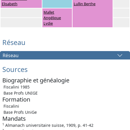
Elisabeth
Lullin Berthe
Mallet
Angélique
Lydie
Réseau
Réseau
Sources
Biographie et généalogie
Fiscalini 1985
Base Profs UNIGE
Formation
Fiscalini
Base Profs UniGe
Mandats
1
Almanach universitaire suisse, 1909, p. 41-42