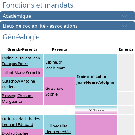
Fonctions et mandats
Académique
Lieux de sociabilité - associations
Généalogie
Grands-Parents
Parents
Enfants
Espine, d'-Tallant Jean
Espine, d'
François Pierre
Jacob-Marc
Tallant Marie Pernette
Espine, d'-Lullin
Gütschow Antoine
Jean-Henri-Adolphe
Diederich
Gütschow
Sophie
Plessing Christine
Marguerite
∞ 1877 -
Lullin-Diodati Charles
Léonard Edouard
Lullin-Mallet
Henri Amédée
Diodati Sophie