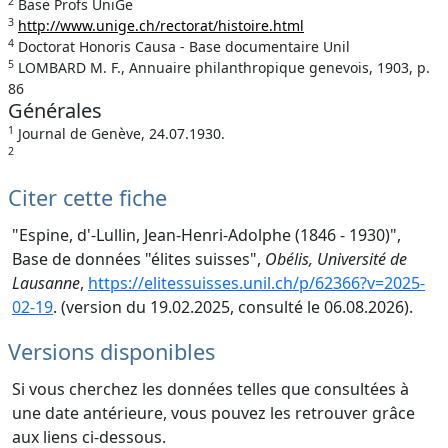
2
Base Profs UniGe
3
http://www.unige.ch/rectorat/histoire.html
4
Doctorat Honoris Causa - Base documentaire Unil
5
LOMBARD M. F., Annuaire philanthropique genevois, 1903, p.
86
Générales
1
Journal de Genève, 24.07.1930.
2
Citer cette fiche
"Espine, d'-Lullin, Jean-Henri-Adolphe (1846 - 1930)",
Base de données "élites suisses",
Obélis, Université de
Lausanne
,
https://elitessuisses.unil.ch/p/62366?v=2025-
02-19
. (version du 19.02.2025, consulté le 06.08.2026).
Versions disponibles
Si vous cherchez les données telles que consultées à
une date antérieure, vous pouvez les retrouver grâce
aux liens ci-dessous.