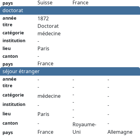
France
Suisse
pays
doctorat
année
1872
titre
Doctorat
catégorie
médecine
institution
-
Paris
lieu
-
canton
France
pays
séjour étranger
année
-
-
-
titre
-
-
-
-
catégorie
médecine
-
-
institution
-
-
-
Paris
-
lieu
-
-
-
canton
Royaume-
France
Allemagne
Uni
pays