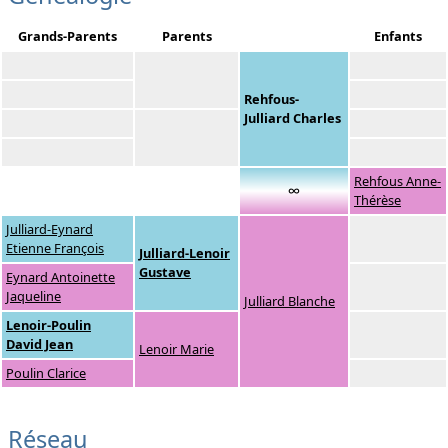
Grands-Parents
Parents
Enfants
Rehfous-
Julliard Charles
Rehfous Anne-
∞
Thérèse
Julliard-Eynard
Etienne François
Julliard-Lenoir
Gustave
Eynard Antoinette
Jaqueline
Julliard Blanche
Lenoir-Poulin
David Jean
Lenoir Marie
Poulin Clarice
Réseau