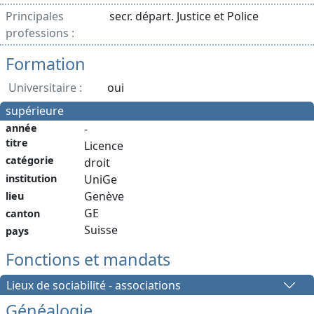
Principales
secr. départ. Justice et Police
professions :
Formation
Universitaire :
oui
supérieure
année
-
titre
Licence
catégorie
droit
institution
UniGe
Genève
lieu
GE
canton
Suisse
pays
Fonctions et mandats
Lieux de sociabilité - associations
Généalogie