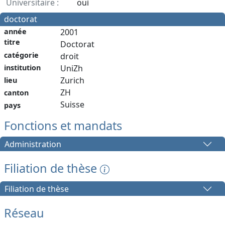
Universitaire :
oui
doctorat
année
2001
titre
Doctorat
catégorie
droit
institution
UniZh
Zurich
lieu
ZH
canton
Suisse
pays
Fonctions et mandats
Administration
Filiation de thèse
Filiation de thèse
Réseau