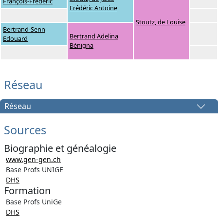
François-Frédéric
Frédéric Antoine
Stoutz, de Louise
Bertrand-Senn
Bertrand Adelina
Edouard
Bénigna
Réseau
Réseau
Sources
Biographie et généalogie
www.gen-gen.ch
Base Profs UNIGE
DHS
Formation
Base Profs UniGe
DHS