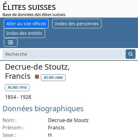
Élites suisses
Base de données des élites suisses
Aller au site officiel
Index des personnes
Index des entités
Decrue-de Stoutz,
Francis
ACAD
(1890)
ACAD
(1910)
1854 - 1928
Données biographiques
Nom :
Decrue-de Stoutz
Prénom :
Francis
Sexe :
H