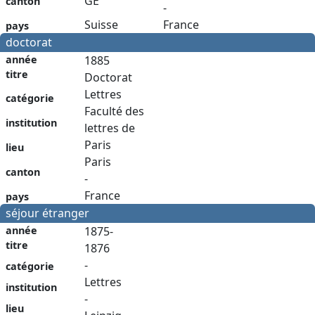
GE
canton
-
Suisse
France
pays
doctorat
année
1885
titre
Doctorat
Lettres
catégorie
Faculté des
institution
lettres de
Paris
lieu
Paris
canton
-
France
pays
séjour étranger
année
1875-
titre
1876
-
catégorie
Lettres
institution
-
lieu