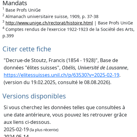
Mandats
1
Base Profs UniGe
2
Almanach universitaire suisse, 1909, p. 37-38
3
http://www.unige.ch/rectorat/histoire.html
| Base Profs UniGe
4
Comptes rendus de l'exercice 1922-1923 de la Société des Arts,
p.399
Citer cette fiche
"Decrue-de Stoutz, Francis (1854 - 1928)", Base de
données "élites suisses",
Obélis, Université de Lausanne
,
https://elitessuisses.unil.ch/p/63530?v=2025-02-19
.
(version du 19.02.2025, consulté le 08.08.2026).
Versions disponibles
Si vous cherchez les données telles que consultées à
une date antérieure, vous pouvez les retrouver grâce
aux liens ci-dessous.
2025-02-19
(la plus récente)
2024-05-14