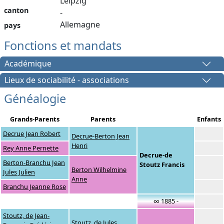
Leipzig
canton
-
Allemagne
pays
Fonctions et mandats
Académique
Lieux de sociabilité - associations
Généalogie
Grands-Parents
Parents
Enfants
Decrue Jean Robert
Decrue-Berton Jean
Henri
Rey Anne Pernette
Decrue-de
Berton-Branchu Jean
Stoutz Francis
Berton Wilhelmine
Jules Julien
Anne
Branchu Jeanne Rose
∞ 1885 -
Stoutz, de Jean-
Stoutz, de Jules