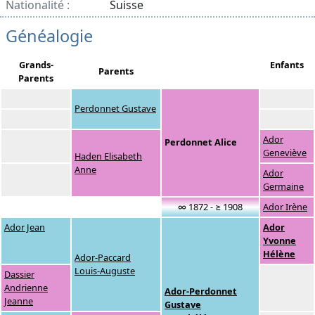
Nationalité :
Suisse
Généalogie
Grands-
Enfants
Parents
Parents
Perdonnet Gustave
Ador
Perdonnet Alice
Geneviève
Haden Elisabeth
Anne
Ador
Germaine
∞ 1872 - ≥ 1908
Ador Irène
Ador Jean
Ador
Yvonne
Hélène
Ador-Paccard
Louis-Auguste
Dassier
Andrienne
Ador-Perdonnet
Jeanne
Gustave