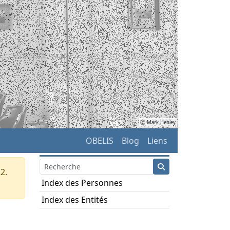
ⓒ Mark Henley
OBELIS
Blog
Liens
2.
Index des Personnes
Index des Entités