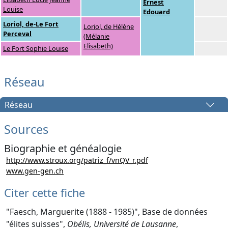
Ernest
Louise
Edouard
Loriol, de-Le Fort
Loriol, de Hélène
Perceval
(Mélanie
Elisabeth)
Le Fort Sophie Louise
Réseau
Réseau
Sources
Biographie et généalogie
http://www.stroux.org/patriz_f/vnQV_r.pdf
www.gen-gen.ch
Citer cette fiche
"Faesch, Marguerite (1888 - 1985)", Base de données
"élites suisses",
Obélis, Université de Lausanne
,