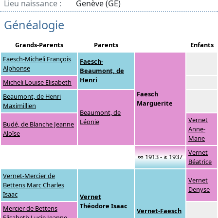
Lieu naissance :
Genève (GE)
Généalogie
Grands-Parents
Parents
Enfants
Faesch-Micheli François
Faesch-
Alphonse
Beaumont, de
Henri
Micheli Louise Elisabeth
Faesch
Beaumont, de Henri
Marguerite
Maximillien
Beaumont, de
Vernet
Léonie
Budé, de Blanche Jeanne
Anne-
Aloïse
Marie
Vernet
∞ 1913 - ≥ 1937
Béatrice
Vernet-Mercier de
Vernet
Bettens Marc Charles
Denyse
Isaac
Vernet
Théodore Isaac
Mercier de Bettens
Vernet-Faesch
Elisabeth Lucie Jeanne