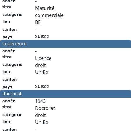
année
-
titre
Maturité
catégorie
commerciale
lieu
BE
-
canton
Suisse
pays
supérieure
année
-
titre
Licence
catégorie
droit
lieu
UniBe
-
canton
Suisse
pays
doctorat
année
1943
titre
Doctorat
catégorie
droit
lieu
UniBe
-
canton