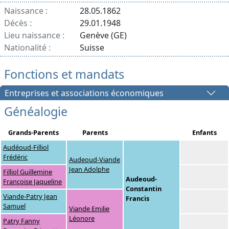
Naissance :
28.05.1862
Décès :
29.01.1948
Lieu naissance :
Genève (GE)
Nationalité :
Suisse
Fonctions et mandats
Entreprises et associations économiques
Généalogie
Grands-Parents
Parents
Enfants
Audéoud-Filliol
Frédéric
Audeoud-Viande
Jean Adolphe
Filliol Guillemine
Audeoud-
Françoise Jaqueline
Constantin
Viande-Patry Jean
Francis
Samuel
Viande Emilie
Léonore
Patry Fanny