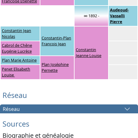
Françoise Etienette
Audeoud-
∞ 1892 -
Vassalli
Pierre
Constantin Jean
Nicolas
Constantin-Plan
François Jean
Cabrol de Chêne
Constantin
Eugénie Lucrèce
Jeanne Louise
Plan Marie Antoine
Plan Joséphine
Penet Elisabeth
Pernette
Louise
Réseau
Réseau
Sources
Biographie et généalogie