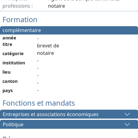
professions :
notaire
Formation
complémentaire
année
-
titre
brevet de
notaire
catégorie
-
institution
-
lieu
-
canton
-
-
pays
Fonctions et mandats
Entreprises et associations économiques
Politique