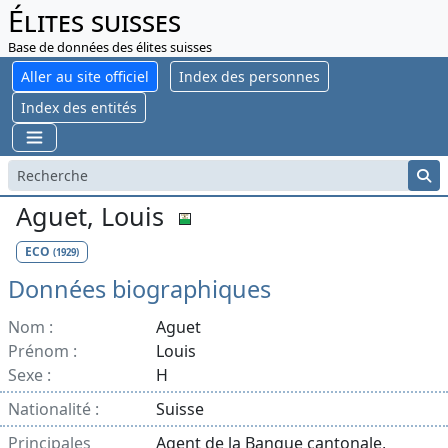
Élites suisses
Base de données des élites suisses
Aller au site officiel
Index des personnes
Index des entités
Aguet, Louis
ECO
(1929)
Données biographiques
Nom :
Aguet
Prénom :
Louis
Sexe :
H
Nationalité :
Suisse
Principales
Agent de la Banque cantonale,