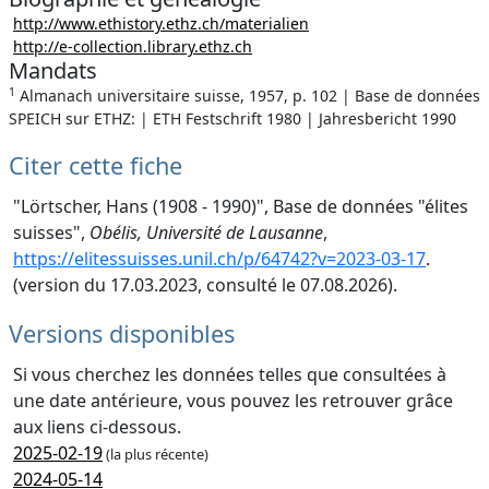
http://www.ethistory.ethz.ch/materialien
http://e-collection.library.ethz.ch
Mandats
1
Almanach universitaire suisse, 1957, p. 102 | Base de données
SPEICH sur ETHZ: | ETH Festschrift 1980 | Jahresbericht 1990
Citer cette fiche
"Lörtscher, Hans (1908 - 1990)", Base de données "élites
suisses",
Obélis, Université de Lausanne
,
https://elitessuisses.unil.ch/p/64742?v=2023-03-17
.
(version du 17.03.2023, consulté le 07.08.2026).
Versions disponibles
Si vous cherchez les données telles que consultées à
une date antérieure, vous pouvez les retrouver grâce
aux liens ci-dessous.
2025-02-19
(la plus récente)
2024-05-14