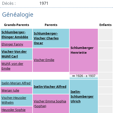
Décès :
1971
Généalogie
Grands-Parents
Parents
Enfants
Schlumberger-
Schlumberger-
Ehinger Amédée
Vischer Charles
Oscar
Ehinger Fanny
Schlumberger
Vischer-Von der
Henriette
Mühll Carl
Vischer Emilie
Mühll, von der
Emilie
∞ 1926 - ≥ 1937
Iselin-Merian Alfred
Iselin-Vischer Alfred
Merian Julie
Iselin-
Schlumberger
Vischer-Heussler
Vischer Emma Sophia
Ulrich
Wilhelm
(Sophie)
Heussler Sophie