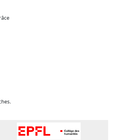
râce
ches.