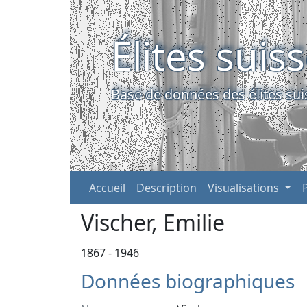
Élites suis
Base de données des élites sui
Accueil
Description
Visualisations
Vischer, Emilie
1867 - 1946
Données biographiques