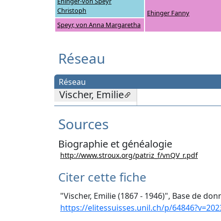
Ehinger-von Speyr
Christoph
Ehinger Fanny
Speyr, von Anna Margaretha
Réseau
Réseau
Vischer, Emilie
Sources
Biographie et généalogie
http://www.stroux.org/patriz_f/vnQV_r.pdf
Citer cette fiche
"Vischer, Emilie (1867 - 1946)", Base de don
https://elitessuisses.unil.ch/p/64846?v=202