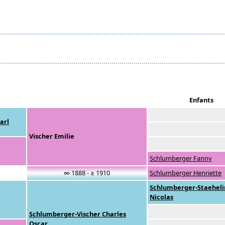
Enfants
arl
Vischer Emilie
Schlumberger Fanny
∞ 1888 - ≥ 1910
Schlumberger Henriette
Schlumberger-Staeheli
Nicolas
Schlumberger-Vischer Charles
Oscar