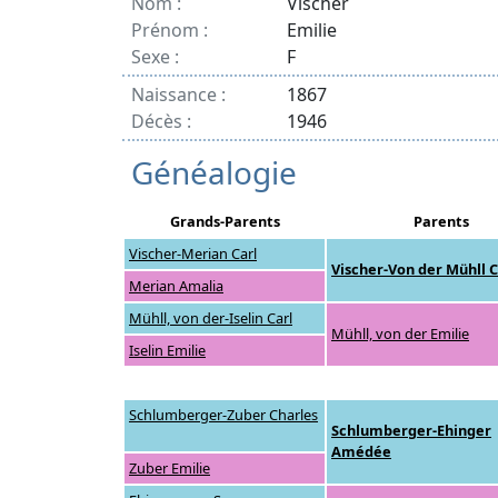
Nom :
Vischer
Prénom :
Emilie
Sexe :
F
Naissance :
1867
Décès :
1946
Généalogie
Grands-Parents
Parents
Vischer-Merian Carl
Vischer-Von der Mühll C
Merian Amalia
Mühll, von der-Iselin Carl
Mühll, von der Emilie
Iselin Emilie
Schlumberger-Zuber Charles
Schlumberger-Ehinger
Amédée
Zuber Emilie