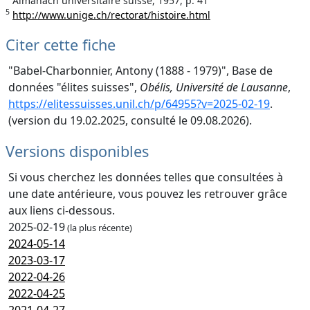
Almanach universitaire suisse, 1957, p. 41
5
http://www.unige.ch/rectorat/histoire.html
Citer cette fiche
"Babel-Charbonnier, Antony (1888 - 1979)", Base de
données "élites suisses",
Obélis, Université de Lausanne
,
https://elitessuisses.unil.ch/p/64955?v=2025-02-19
.
(version du 19.02.2025, consulté le 09.08.2026).
Versions disponibles
Si vous cherchez les données telles que consultées à
une date antérieure, vous pouvez les retrouver grâce
aux liens ci-dessous.
2025-02-19
(la plus récente)
2024-05-14
2023-03-17
2022-04-26
2022-04-25
2021-04-27