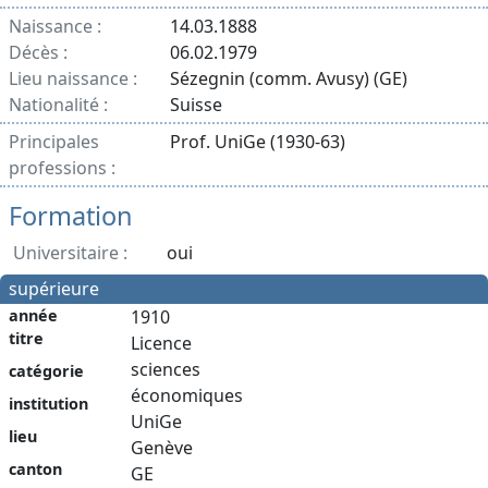
Naissance :
14.03.1888
Décès :
06.02.1979
Lieu naissance :
Sézegnin (comm. Avusy) (GE)
Nationalité :
Suisse
Principales
Prof. UniGe (1930-63)
professions :
Formation
Universitaire :
oui
supérieure
année
1910
titre
Licence
sciences
catégorie
économiques
institution
UniGe
lieu
Genève
canton
GE