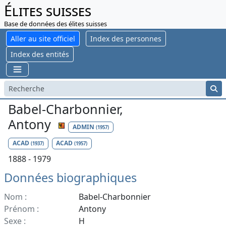
Élites suisses
Base de données des élites suisses
Aller au site officiel
Index des personnes
Index des entités
Babel-Charbonnier,
Antony
ADMIN
(1957)
ACAD
ACAD
(1937)
(1957)
1888 - 1979
Données biographiques
Nom :
Babel-Charbonnier
Prénom :
Antony
Sexe :
H