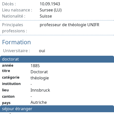
Décès :
10.09.1943
Lieu naissance :
Sursee (LU)
Nationalité :
Suisse
Principales
professeur de théologie UNIFR
professions :
Formation
Universitaire :
oui
doctorat
année
1885
titre
Doctorat
catégorie
théologie
institution
-
Innsbruck
lieu
-
canton
Autriche
pays
séjour étranger