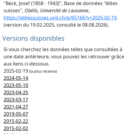
"Beck, Josef (1858 - 1943)", Base de données "élites
suisses",
Obélis, Université de Lausanne
,
https://elitessuisses.unil.ch/p/65166?v=2025-02-19
.
(version du 19.02.2025, consulté le 08.08.2026).
Versions disponibles
Si vous cherchez les données telles que consultées à
une date antérieure, vous pouvez les retrouver grâce
aux liens ci-dessous.
2025-02-19
(la plus récente)
2024-05-14
2023-05-10
2023-04-25
2023-03-17
2021-04-27
2019-05-07
2015-02-22
2015-02-02