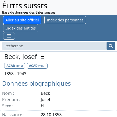
Élites suisses
Base de données des élites suisses
Aller au site officiel
Index des personnes
Index des entités
Beck, Josef
ACAD
ACAD
(1910)
(1937)
1858 - 1943
Données biographiques
Nom :
Beck
Prénom :
Josef
Sexe :
H
Naissance :
28.10.1858