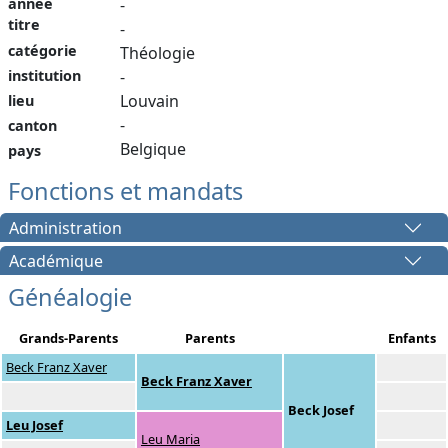
année
-
titre
-
catégorie
Théologie
institution
-
Louvain
lieu
-
canton
Belgique
pays
Fonctions et mandats
Administration
Académique
Généalogie
Grands-Parents
Parents
Enfants
Beck Franz Xaver
Beck Franz Xaver
Beck Josef
Leu Josef
Leu Maria